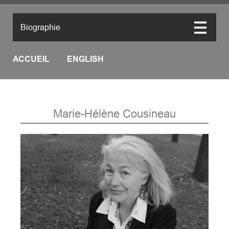
Biographie
Biographie
ACCUEIL
ENGLISH
Démarche artistique
Portfolio
Distinctions
Articles
Marie-Hélène Cousineau
Contact